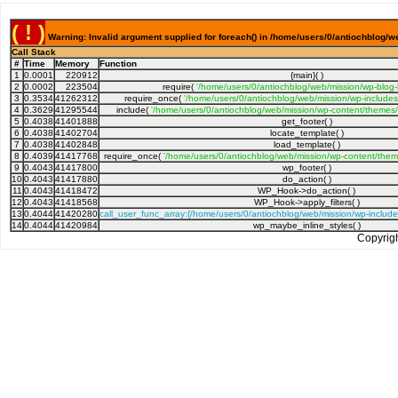
( ! )
Warning: Invalid argument supplied for foreach() in /home/users/0/antiochblog/w
Call Stack
#
Time
Memory
Function
1
0.0001
220912
{main}( )
2
0.0002
223504
require(
'/home/users/0/antiochblog/web/mission/wp-blog
3
0.3534
41262312
require_once(
'/home/users/0/antiochblog/web/mission/wp-includes
4
0.3629
41295544
include(
'/home/users/0/antiochblog/web/mission/wp-content/themes/
5
0.4038
41401888
get_footer( )
6
0.4038
41402704
locate_template( )
7
0.4038
41402848
load_template( )
8
0.4039
41417768
require_once(
'/home/users/0/antiochblog/web/mission/wp-content/theme
9
0.4043
41417800
wp_footer( )
10
0.4043
41417880
do_action( )
11
0.4043
41418472
WP_Hook->do_action( )
12
0.4043
41418568
WP_Hook->apply_filters( )
13
0.4044
41420280
call_user_func_array:{/home/users/0/antiochblog/web/mission/wp-includ
14
0.4044
41420984
wp_maybe_inline_styles( )
Copyrig