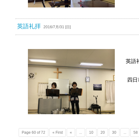
英語礼拝
2016/7月/31 [日]
英語
四日
Page 60 of 72
« First
«
...
10
20
30
...
58