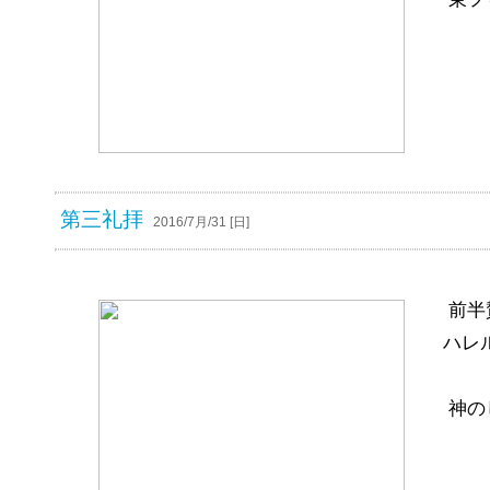
第三礼拝
2016/7月/31 [日]
前半
ハレ
神の