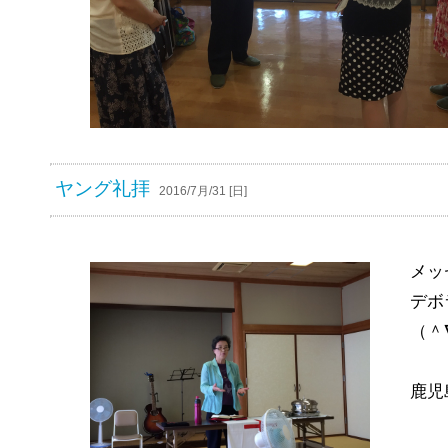
ヤング礼拝
2016/7月/31 [日]
メッ
デボ
（＾
鹿児島