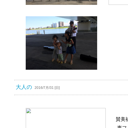
大人の
2016/7月/31 [日]
賛美
東フ