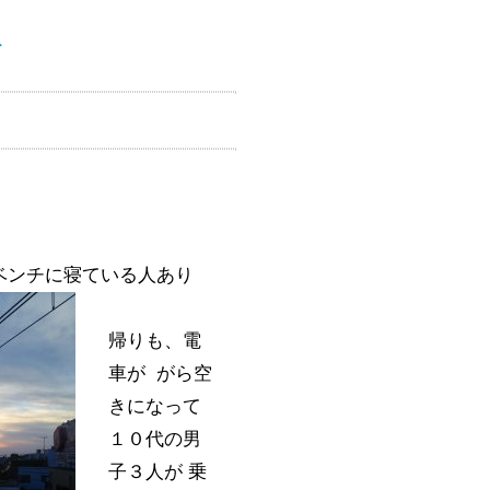
ト
ベンチに寝ている人あり
帰りも、電
車が がら空
きになって
１０代の男
子３人が 乗