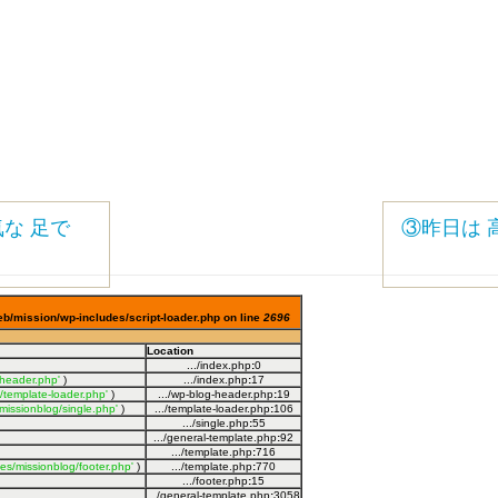
気な 足で
③昨日は 
eb/mission/wp-includes/script-loader.php on line
2696
Location
.../index.php
:
0
-header.php'
)
.../index.php
:
17
/template-loader.php'
)
.../wp-blog-header.php
:
19
missionblog/single.php'
)
.../template-loader.php
:
106
.../single.php
:
55
.../general-template.php
:
92
.../template.php
:
716
s/missionblog/footer.php'
)
.../template.php
:
770
.../footer.php
:
15
.../general-template.php
:
3058