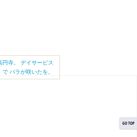
高円寺。 デイサービス
で バラが咲いたを。
GO TOP