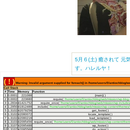
5月６(土) 癒されて 元
す。ハレルヤ！
( ! )
Warning: Invalid argument supplied for foreach() in /home/users/0/antiochblog/w
Call Stack
#
Time
Memory
Function
1
0.0001
221088
{main}( )
2
0.0002
223680
require(
'/home/users/0/antiochblog/web/mission/wp-blog
3
1.2834
41421752
require_once(
'/home/users/0/antiochblog/web/mission/wp-includes
4
1.2950
41912488
include(
'/home/users/0/antiochblog/web/mission/wp-content/themes/
5
1.3102
42079256
get_footer( )
6
1.3102
42080072
locate_template( )
7
1.3102
42080216
load_template( )
8
1.3103
42095456
require_once(
'/home/users/0/antiochblog/web/mission/wp-content/theme
9
1.3107
42095488
wp_footer( )
10
1.3107
42095568
do_action( )