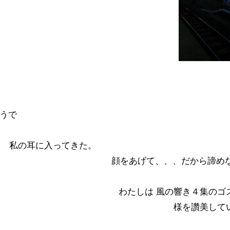
ようで
私の耳に入ってきた。
顔をあげて、、、だから諦め
わたしは 風の響き４集のゴ
様を讚美して