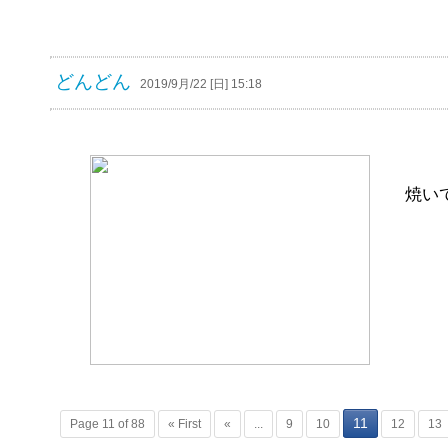
どんどん
2019/9月/22 [日] 15:18
焼い
11
Page 11 of 88
« First
«
...
9
10
12
13