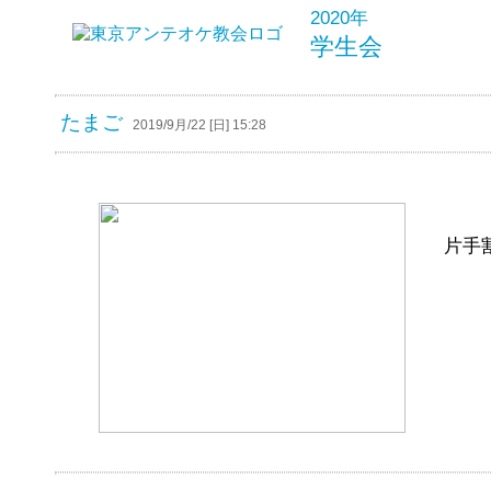
2020年
学生会
たまご
2019/9月/22 [日] 15:28
片手