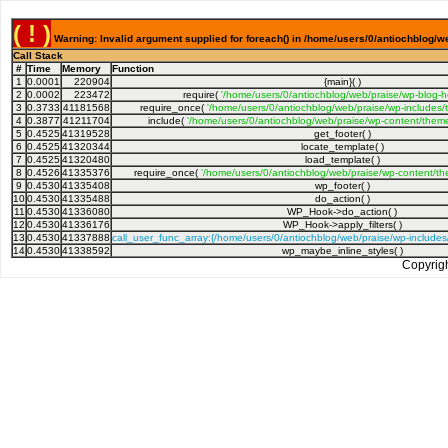
( ! )
Warning: Invalid argument supplied for foreach() in /home/users/0/antiochblog/w
Call Stack
#
Time
Memory
Function
1
0.0001
220904
{main}( )
2
0.0002
223472
require(
'/home/users/0/antiochblog/web/praise/wp-blog-h
3
0.3733
41181568
require_once(
'/home/users/0/antiochblog/web/praise/wp-includes/
4
0.3877
41211704
include(
'/home/users/0/antiochblog/web/praise/wp-content/theme
5
0.4525
41319528
get_footer( )
6
0.4525
41320344
locate_template( )
7
0.4525
41320480
load_template( )
8
0.4526
41335376
require_once(
'/home/users/0/antiochblog/web/praise/wp-content/th
9
0.4530
41335408
wp_footer( )
10
0.4530
41335488
do_action( )
11
0.4530
41336080
WP_Hook->do_action( )
12
0.4530
41336176
WP_Hook->apply_filters( )
13
0.4530
41337888
call_user_func_array:{/home/users/0/antiochblog/web/praise/wp-include
14
0.4530
41338592
wp_maybe_inline_styles( )
Copyrig