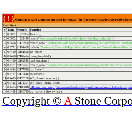
( ! )
Warning: Invalid argument supplied for foreach() in /home/users/0/antiochblog/web/mission
Call Stack
#
Time
Memory
Function
1
0.0001
220904
{main}( )
2
0.0002
223496
require(
'/home/users/0/antiochblog/web/mission/wp-blog-header.php'
)
3
0.3686
41170960
require_once(
'/home/users/0/antiochblog/web/mission/wp-includes/template-loader.ph
4
0.3771
41194408
include(
'/home/users/0/antiochblog/web/mission/wp-content/themes/missionalbum/in
5
0.4420
42161608
get_footer( )
6
0.4420
42162424
locate_template( )
7
0.4420
42162568
load_template( )
8
0.4421
42177504
require_once(
'/home/users/0/antiochblog/web/mission/wp-content/themes/missionalbu
9
0.4424
42177536
wp_footer( )
10
0.4424
42177616
do_action( )
11
0.4425
42178208
WP_Hook->do_action( )
12
0.4425
42178304
WP_Hook->apply_filters( )
13
0.4425
42180016
call_user_func_array:{/home/users/0/antiochblog/web/mission/wp-includes/class-wp-
14
0.4425
42180720
wp_maybe_inline_styles( )
Copyright ©
A
Stone Corpo