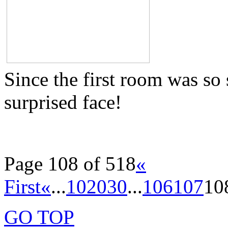
Since the first room was so
surprised face!
Page 108 of 518
«
First
«
...
10
20
30
...
106
107
10
GO TOP