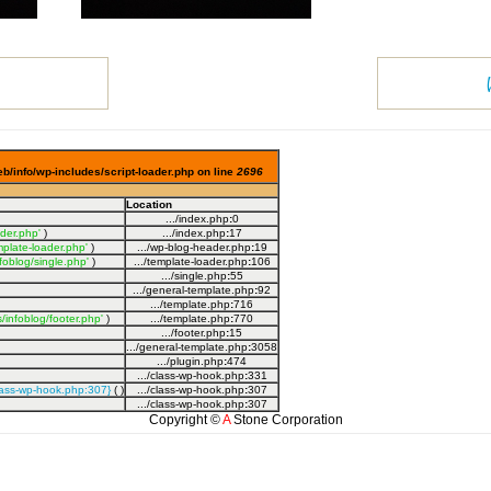
b/info/wp-includes/script-loader.php on line
2696
Location
.../index.php
:
0
der.php'
)
.../index.php
:
17
plate-loader.php'
)
.../wp-blog-header.php
:
19
oblog/single.php'
)
.../template-loader.php
:
106
.../single.php
:
55
.../general-template.php
:
92
.../template.php
:
716
infoblog/footer.php'
)
.../template.php
:
770
.../footer.php
:
15
.../general-template.php
:
3058
.../plugin.php
:
474
.../class-wp-hook.php
:
331
class-wp-hook.php:307}
( )
.../class-wp-hook.php
:
307
.../class-wp-hook.php
:
307
Copyright ©
A
Stone Corporation