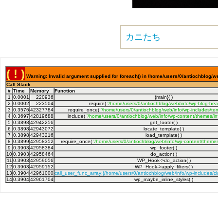
カニたち
( ! )
Warning: Invalid argument supplied for foreach() in /home/users/0/antiochblog/we
Call Stack
#
Time
Memory
Function
1
0.0001
220936
{main}( )
2
0.0002
223504
require(
'/home/users/0/antiochblog/web/info/wp-blog-hea
3
0.3576
42327784
require_once(
'/home/users/0/antiochblog/web/info/wp-includes/tem
4
0.3697
42819688
include(
'/home/users/0/antiochblog/web/info/wp-content/themes/inf
5
0.3898
42942256
get_footer( )
6
0.3898
42943072
locate_template( )
7
0.3898
42943216
load_template( )
8
0.3899
42958352
require_once(
'/home/users/0/antiochblog/web/info/wp-content/themes/
9
0.3903
42958384
wp_footer( )
10
0.3903
42958464
do_action( )
11
0.3903
42959056
WP_Hook->do_action( )
12
0.3903
42959152
WP_Hook->apply_filters( )
13
0.3904
42961000
call_user_func_array:{/home/users/0/antiochblog/web/info/wp-includes/
14
0.3904
42961704
wp_maybe_inline_styles( )